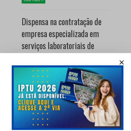
Dispensa na contratação de
empresa especializada em
serviços laboratoriais de
análises clínicas, incluindo
coleta, transporte,
processamento e emissão de
laudos, com atendimento
contínuo 24 (vinte e quatro)
horas.
07/07/2026
Destaques