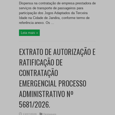
Dispensa na contratação de empresa prestadora de
serviços de transporte de passageiros para
participação dos Jogos Adaptados da Terceira
Idade na Cidade de Jandira, conforme termo de
referência anexo. Os ...
Leia mais »
EXTRATO DE AUTORIZAÇÃO E
RATIFICAÇÃO DE
CONTRATAÇÃO
EMERGENCIAL PROCESSO
ADMINISTRATIVO Nº
5681/2026.
13/07/2026
Destaques