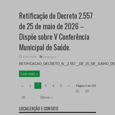
Retificação do Decreto 2.557
de 25 de maio de 2026 –
Dispõe sobre V Conferência
Municipal de Saúde.
07/07/2026
Destaques
RETIFICACAO_DECRETO_N__2.557__DE_25_DE_JUNHO_DE
Leia mais »
2
«
1
3
4
5
»
Página 2 de 220
10
20
30
...
Última »
LOCALIZAÇÃO E CONTATO