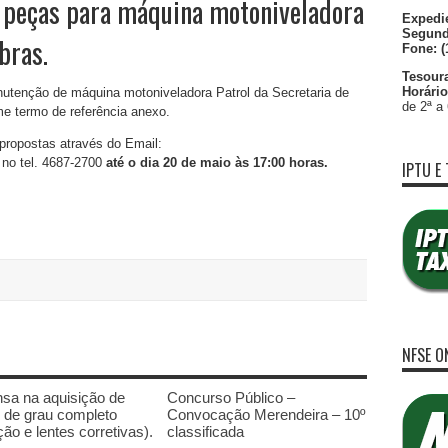
e peças para máquina motoniveladora
Expedie
Segund
bras.
Fone: (
Tesoura
Horário
utenção de máquina motoniveladora Patrol da Secretaria de
de 2ª a 
e termo de referência anexo.
propostas através do Email:
no tel. 4687-2700
até o dia 20 de maio às 17:00 horas.
IPTU E 
NFSE O
sa na aquisição de
Concurso Público –
 de grau completo
Convocação Merendeira – 10º
ão e lentes corretivas).
classificada