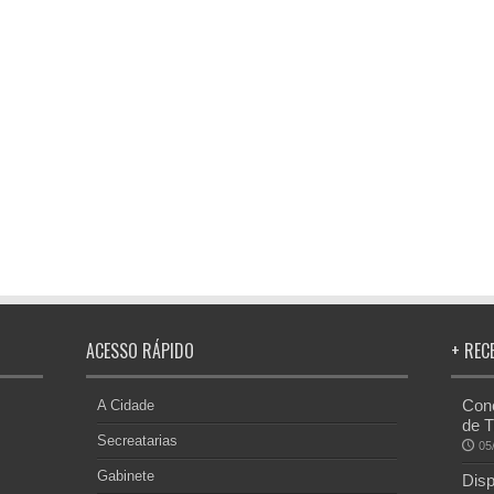
ACESSO RÁPIDO
+ REC
Conc
A Cidade
de T
Secreatarias
05
Gabinete
Disp