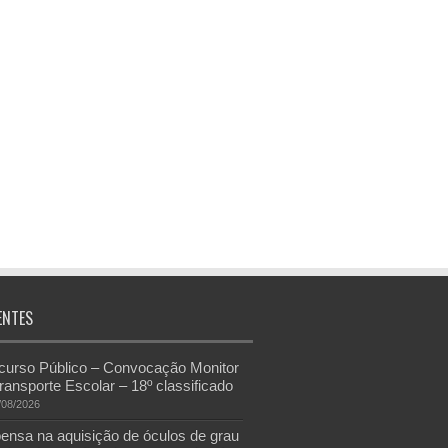
ENTES
urso Público – Convocação Monitor
ransporte Escolar – 18º classificado
/08/2026
ensa na aquisição de óculos de grau