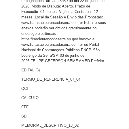
Impugnações: até às 23h59 do dia 22 de junho de
2026. Modo de Disputa: Aberto. Prazo de
Execução: 04 meses. Vigência Contratual: 12
meses. Local da Sessão e Envio das Propostas:
www.licitasaolourencodaserra.com.br
Edital e seus
anexos poderão ser obtidos gratuitamente no
endereço eletrônicos
https://saolourencodaserra.sp.gov.br/novo
e
www.licitasaolourencodaserra.com.br ou Portal
Nacional de Contratações Públicas PNCP. São
Lourenço da Serra/SP, 03 de junho de
2026.FELIPE GEFERSON SEME AMED Prefeito
EDITAL (3)
TERMO_DE_REFERENCIA_07_04
QCI
CALCULO
CFF
BDI
MEMORIAL_DESCRITIVO_13_02